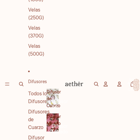
Velas
(250G)
Velas
(370G)
Velas
(500G)
TOTAL 
Difusores
ARTÍCU
EN E
CARRITO
Difusor
Todos los
de
Difusores
Difusor
Cuarzo
de
Difusores
Cuarzo
Difusor
de
Mikado
Difusor
Cuarzo
Mikado
Difusor