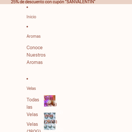
IR DIRECTAMENTE AL CONTENIDO
25% de descuento con cupón "SANVALENTIN"
25% de descuento con cupón "SANVALENTIN"
Inicio
Aromas
Conoce
Nuestros
Aromas
Velas
Velas
Todas
(180G)
las
Velas
(180G)
Velas
Velas
(250G)
Velas
Velas
(250G)
(180G)