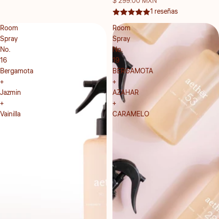
$ 299.00 MXN
1 reseñas
Room
Room
Spray
Spray
No.
No.
16
19
Bergamota
BERGAMOTA
+
+
Jazmin
AZAHAR
+
+
Vainilla
CARAMELO