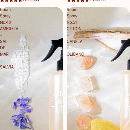
Room
Room
Spray
Spray
No.48
No.51
AMBRETA
CITRON
+
+
SAL
CANELA
DE
+
MAR
OLIBANO
+
SALVIA