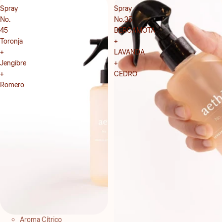
Spray
Spray
No.
No.35
45
BERGAMOTA
Toronja
+
+
LAVANDA
Jengibre
+
+
CEDRO
Romero
Aroma Cítrico