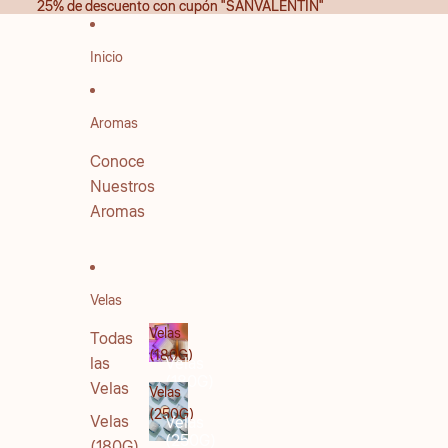
IR DIRECTAMENTE AL CONTENIDO
25% de descuento con cupón "SANVALENTIN"
25% de descuento con cupón "SANVALENTIN"
Inicio
Aromas
Conoce
Nuestros
Aromas
Velas
Velas
Todas
(180G)
las
Velas
(180G)
Velas
Velas
(250G)
Velas
Velas
(250G)
(180G)