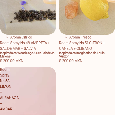
Aroma Cítrico
Aroma Fresco
Room Spray No.48 AMBRETA +
Room Spray No.51 CITRON +
SAL DE MAR + SALVIA
CANELA + OLIBANO
Inspirado en Wood Sage & Sea Salt de Jo
Inspirado en Imagination de Louis
Malone
Vuitton
$ 299.00 MXN
$ 299.00 MXN
Room
Spray
No.53
LIMON
+
ALBAHACA
+
AMBAR