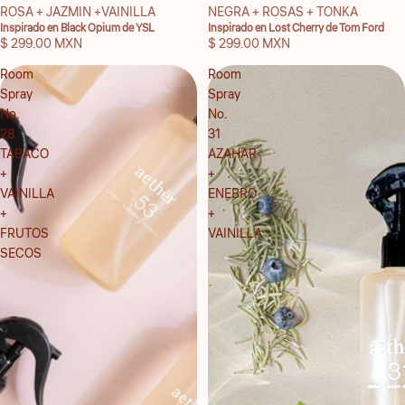
ROSA + JAZMIN +VAINILLA
NEGRA + ROSAS + TONKA
Inspirado en Black Opium de YSL
Inspirado en Lost Cherry de Tom Ford
$ 299.00 MXN
$ 299.00 MXN
Room
Room
Spray
Spray
No.
No.
28
31
TABACO
AZAHAR
+
+
VAINILLA
ENEBRO
+
+
FRUTOS
VAINILLA
SECOS