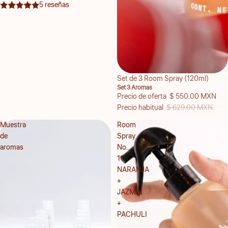
5 reseñas
Oferta
Set de 3 Room Spray (120ml)
Set 3 Aromas
Precio de oferta
$ 550.00 MXN
Precio habitual
$ 629.00 MXN
Muestra
Room
de
Spray
aromas
No.
11
NARANJA
+
JAZMIN
+
PACHULI