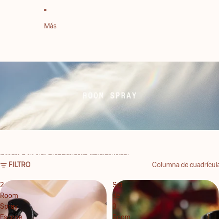
Más
OMITIR PARA IR A LISTA DE RESULTADOS
FILTRO
Columna de cuadrícul
2
Set
Room
de
Spray
3
Escoge
Room