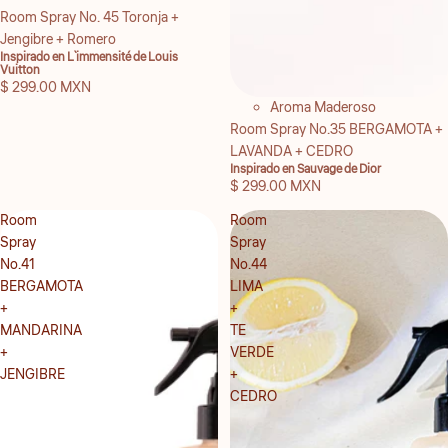
Room Spray No. 45 Toronja +
Jengibre + Romero
Inspirado en L´immensité de Louis
Vuitton
$ 299.00 MXN
Aroma Maderoso
Room Spray No.35 BERGAMOTA +
LAVANDA + CEDRO
Inspirado en Sauvage de Dior
$ 299.00 MXN
Room
Room
Spray
Spray
No.41
No.44
BERGAMOTA
LIMA
+
+
MANDARINA
TE
+
VERDE
JENGIBRE
+
CEDRO