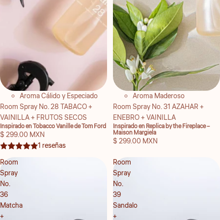
Aroma Cálido y Especiado
Aroma Maderoso
Room Spray No. 28 TABACO +
Room Spray No. 31 AZAHAR +
VAINILLA + FRUTOS SECOS
ENEBRO + VAINILLA
Inspirado en Tobacco Vanille de Tom Ford
Inspirado en Replica by the Fireplace –
Maison Margiela
$ 299.00 MXN
$ 299.00 MXN
1 reseñas
Room
Room
Spray
Spray
No.
No.
36
39
Matcha
Sandalo
+
+