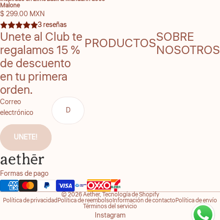
Malone
$ 299.00 MXN
3 reseñas
Unete al Club te
SOBRE
PRODUCTOS
regalamos 15 %
NOSOTROS
de descuento
en tu primera
orden.
Correo
electrónico
UNETE!
Formas de pago
© 2026
Aether
,
Tecnología de Shopify
Política de privacidad
Política de reembolso
Información de contacto
Política de envío
Términos del servicio
Instagram