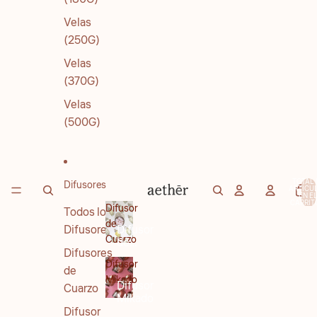
Velas
(250G)
Velas
(370G)
Velas
(500G)
TOTAL 
Difusores
ARTÍCU
EN E
CARRITO
Difusor
Todos los
de
Difusores
Difusor
Cuarzo
de
Difusores
Cuarzo
Difusor
de
Mikado
Difusor
Cuarzo
Mikado
Difusor