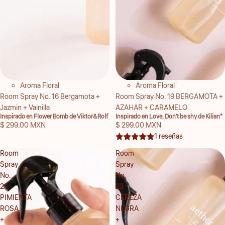
Aroma Floral
Aroma Floral
Room Spray No. 16 Bergamota +
Room Spray No. 19 BERGAMOTA +
Jazmin + Vainilla
AZAHAR + CARAMELO
Inspirado en Flower Bomb de Viktor&Rolf
Inspirado en Love, Don't be shy de Kilian*
$ 299.00 MXN
$ 299.00 MXN
1 reseñas
Room
Room
Spray
Spray
No.
No.
21
23
PIMIENTA
CEREZA
ROSA
NEGRA
+
+