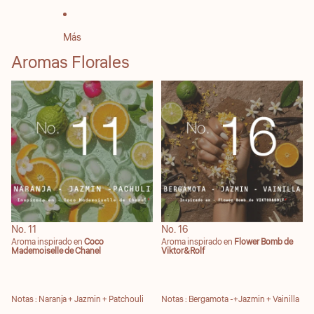
Más
Aromas Florales
No. 11
No. 16
No. 11
No. 16
Aroma inspirado en
Coco
Aroma inspirado en
Flower Bomb de
Mademoiselle de Chanel
Viktor&Rolf
Notas :
Naranja + Jazmin + Patchouli
Notas : Bergamota -+Jazmin + Vainilla