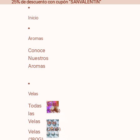
IR DIRECTAMENTE AL CONTENIDO
25% de descuento con cupón "SANVALENTIN"
25% de descuento con cupón "SANVALENTIN"
Inicio
Aromas
Conoce
Nuestros
Aromas
Velas
Velas
Todas
(180G)
las
Velas
(180G)
Velas
Velas
(250G)
Velas
Velas
(250G)
(180G)