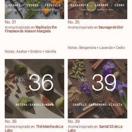
No. 31
No. 35
Aroma Inspirado en
Replica by the
Aroma inspirado en
Sauvage de Dior
Fireplace de Maison Margiela
Notas : Bergamota + Lavanda + Cedro
Notas : Azahar + Enebro + Vainilla
No. 36
No. 39
No. 36
No. 39
Aroma inspirado en
Thé Matcha de Le
Aroma inspirado en
Santal 33 de Le
Labo
Labo