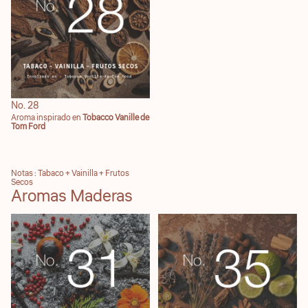
No. 28
Aroma inspirado en
Tobacco Vanille de
Tom Ford
Notas : Tabaco + Vainilla + Frutos
Secos
Aromas Maderas
No. 31
No. 35