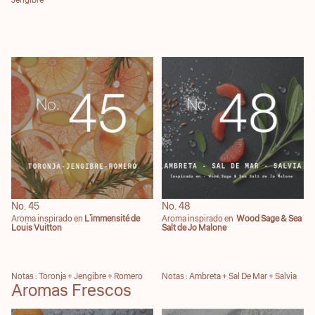
Jengibre
No. 45
No. 48
No. 45
No. 48
Aroma inspirado en
L´immensité de
Aroma inspirado en
Wood Sage & Sea
Louis Vuitton
Salt de Jo Malone
Notas : Toronja + Jengibre + Romero
Notas : Ambreta + Sal De Mar + Salvia
Aromas Frescos