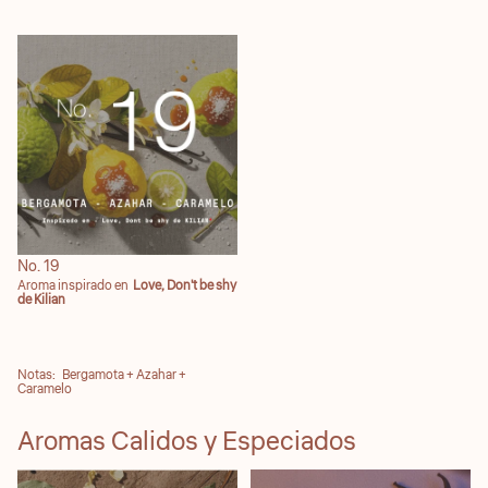
No. 19
No. 19
Aroma inspirado en
Love, Don't be shy
de Kilian
Notas: Bergamota + Azahar +
Caramelo
Aromas Calidos y Especiados
No. 21
No. 23