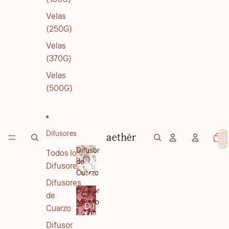
Velas
(250G)
Velas
(370G)
Velas
(500G)
TOTAL 
Difusores
ARTÍCU
EN E
CARRITO
Difusor
Todos los
de
Difusores
Difusor
Cuarzo
de
Difusores
Cuarzo
Difusor
de
Mikado
Difusor
Cuarzo
Mikado
Difusor