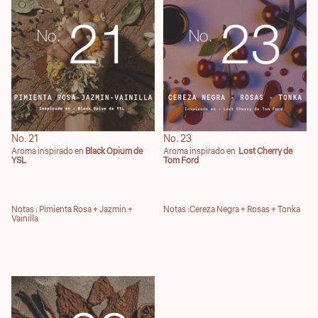
No. 21
No. 23
Aroma inspirado en
Black Opium de
Aroma inspirado en
Lost Cherry de
YSL
Tom Ford
Notas : Pimienta Rosa + Jazmin +
Notas :Cereza Negra + Rosas + Tonka
Vainilla
No. 28