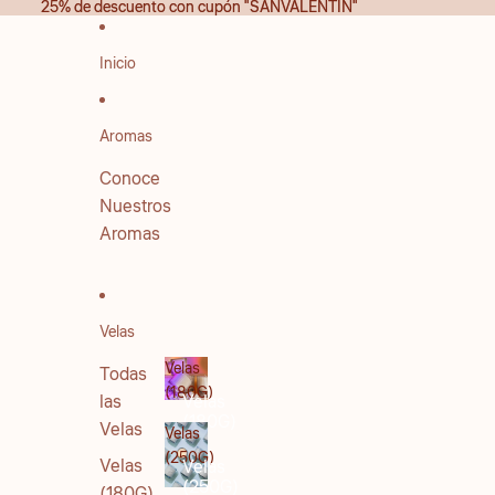
IR DIRECTAMENTE AL CONTENIDO
25% de descuento con cupón "SANVALENTIN"
25% de descuento con cupón "SANVALENTIN"
Inicio
Aromas
Conoce
Nuestros
Aromas
Velas
Velas
Todas
(180G)
las
Velas
(180G)
Velas
Velas
(250G)
Velas
Velas
(250G)
(180G)