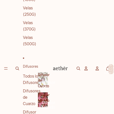
Velas
(250G)
Velas
(370G)
Velas
(500G)
TOTAL 
Difusores
ARTÍCU
EN E
CARRITO
Difusor
Todos los
de
Difusores
Difusor
Cuarzo
de
Difusores
Cuarzo
Difusor
de
Mikado
Difusor
Cuarzo
Mikado
Difusor