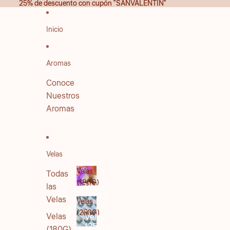
IR DIRECTAMENTE AL CONTENIDO
25% de descuento con cupón "SANVALENTIN"
25% de descuento con cupón "SANVALENTIN"
Inicio
Aromas
Conoce
Nuestros
Aromas
Velas
Velas
Todas
(180G)
las
Velas
(180G)
Velas
Velas
(250G)
Velas
Velas
(250G)
(180G)