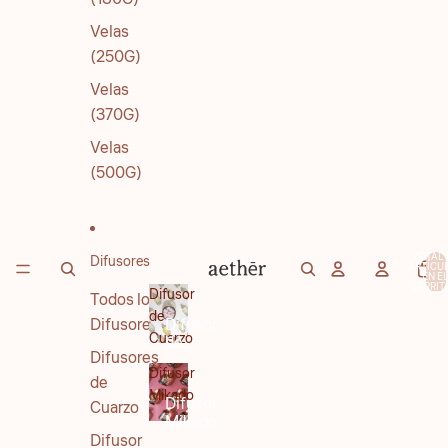
Velas
(250G)
Velas
(370G)
Velas
(500G)
TOTAL 
Difusores
ARTÍCU
EN E
CARRITO
Difusor
Todos los
de
Difusores
Difusor
Cuarzo
de
Difusores
Cuarzo
Difusor
de
Mikado
Difusor
Cuarzo
Mikado
Difusor