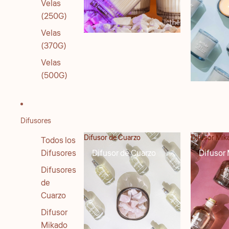
Velas
(250G)
Velas
(370G)
Velas
(500G)
Difusores
Difusor de Cuarzo
Difusor Mik
Todos los
Difusores
Difusor de Cuarzo
Difusor
Difusores
de
Cuarzo
Difusor
Mikado