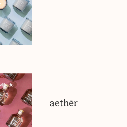
ado
 Mikado