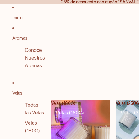
IR DIRECTAMENTE AL CONTENIDO
25% de descuento con cupón "SANVALE
25% de descuento con cupón "SANVALE
Inicio
Aromas
Conoce
Nuestros
Aromas
Velas
Velas (180G)
Velas (250G
Todas
las Velas
Velas (180G)
Velas (
Velas
(180G)