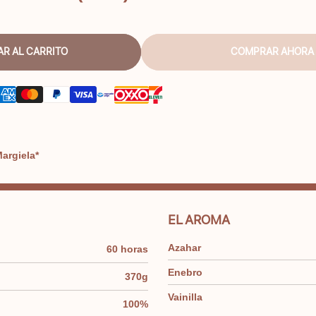
R AL CARRITO
COMPRAR AHORA
argiela*
EL AROMA
Azahar
60 horas
Enebro
370g
Vainilla
100%