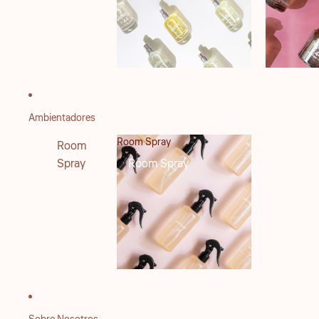
Ambientadores
Room Spray
Room
Spray
Room Spray